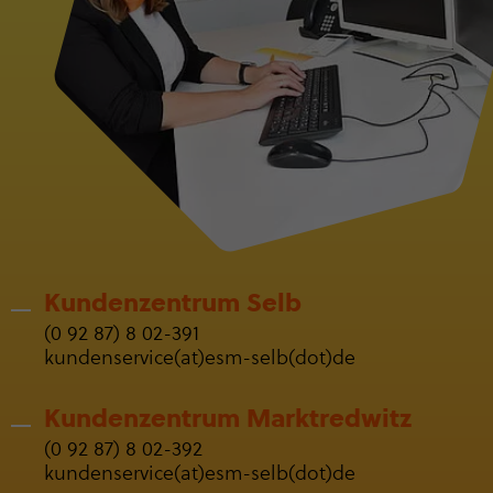
Kunden­zen­trum Selb
(0 92 87) 8 02-391
kun­den­ser­vice(at)esm-selb(dot)de
Kunden­zen­trum Markt­red­witz
(0 92 87) 8 02-392
kun­den­ser­vice(at)esm-selb(dot)de