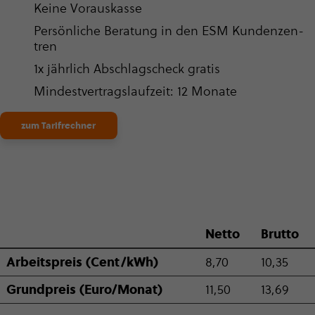
Keine Vor­aus­kasse
Per­sön­li­che Beratung in den ESM Kun­den­zen­
tren
1x jährlich Abschlag­s­check gratis
Min­dest­ver­trags­lauf­zeit: 12 Monate
zum Tarifrechner
Netto
Brutto
Arbeits­preis (Cent/kWh)
8,70
10,35
Grund­preis (Euro/Monat)
11,50
13,69