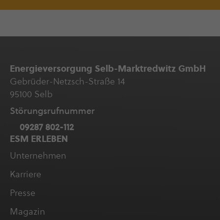
Ener­gie­ver­sor­gung Selb-Marktredwitz GmbH
Gebrüder-Netzsch-Straße 14
95100 Selb
Störungs­ruf­nummer
09287 802-112
ESM ERLEBEN
Unter­neh­men
Karriere
Presse
Magazin