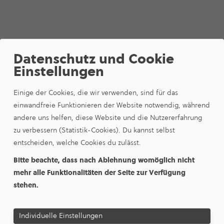
DOWNLOADS
Datenschutz und Cookie
Weitere Infor­ma­tionen zu
Einstellungen
unseren Produkten und
Einige der Cookies, die wir verwenden, sind für das
Preisen:
einwandfreie Funktionieren der Website notwendig, während
andere uns helfen, diese Website und die Nutzererfahrung
zu verbessern (Statistik-Cookies). Du kannst selbst
entscheiden, welche Cookies du zulässt.
All­ge­meine Ver­trags­be­din­gun­gen
24.02.2026 |
132,13 KB
Bitte beachte, dass nach Ablehnung womöglich nicht
mehr alle Funktionalitäten der Seite zur Verfügung
Ergän­zende Bedin­gun­gen
stehen.
24.02.2026 |
117,95 KB
Individuelle Einstellungen