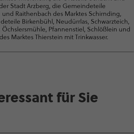
der Stadt Arzberg, die Gemeindeteile
n und Raithenbach des Marktes Schirnding,
eteile Birkenbühl, Neudürrlas, Schwarzteich,
 Öchslersmühle, Pfannenstiel, Schlößlein und
es Marktes Thierstein mit Trinkwasser.
r­es­sant für Sie