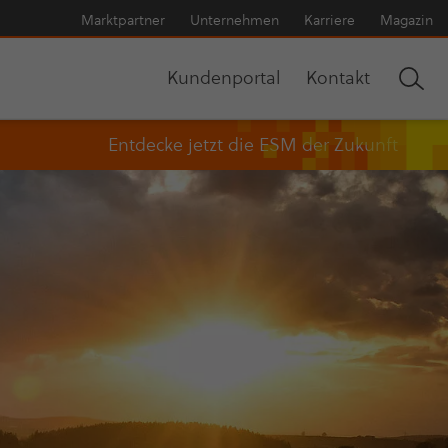
Markt­part­ner
Unter­neh­men
Karriere
Magazin
Kun­den­por­tal
Kontakt
Entdecke jetzt die ESM der Zukunft