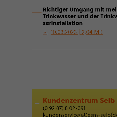
Richtiger Umgang mit me
Trink­was­ser und der Trink­
ser­in­stal­la­tion
10.03.2023 |
2,04 MB
Kunden­zen­trum Selb
(0 92 87) 8 02-391
kun­den­ser­vice(at)esm-selb(d