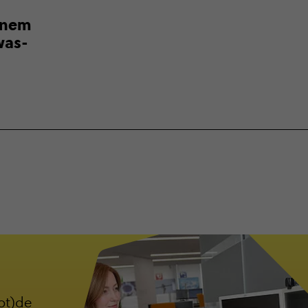
inem
was­
ot)de