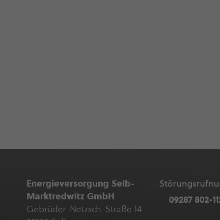
Ener­gie­ver­sor­gung Selb-
Störungs­ruf­
Marktredwitz GmbH
09287 802-11
Gebrüder-Netzsch-Straße 14