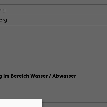
ing
erg
ung im Bereich Wasser / Abwasser