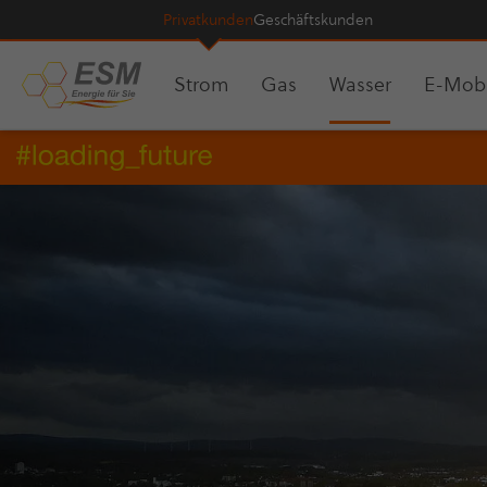
Pri­vat­kun­den
Geschäfts­kun­den
Strom
Gas
Wasser
E-Mobi