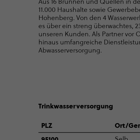
Aus 16 Brunnen und Quellen in de
11.000 Haushalte sowie Gewer­be­be
Hohenberg. Von den 4 Wasserwerk
es über ein streng überwachtes, 2
unseren Kunden. Als Partner vor O
hinaus umfangreiche Dienst­leis­
Abwas­ser­ver­sor­gung.
Trink­was­ser­ver­sor­gung
PLZ
Ort/Ge
95100
Selb