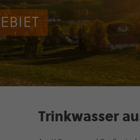
­BIET
Trink­wasser a