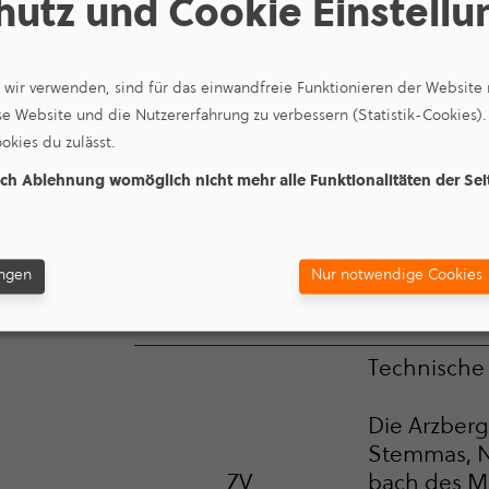
95100
Selb
Abwas­ser­be
hutz und Cookie Einstell
Tech­ni­sche
95706
Schirn­ding
Abwasser
e wir verwenden, sind für das einwandfreie Funktionieren der Websit
se Website und die Nutzererfahrung zu verbessern (Statistik-Cookies).
Tech­ni­sche
95691
Hohenberg
okies du zulässt.
Abwasser
ach Ablehnung womöglich nicht mehr alle Funktionalitäten der Se
95173
Schönwald
Tech­ni­sch
95707
Thiers­heim
Tech­ni­sche
ungen
Nur notwendige Cookies
Markt­
Tech­ni­sche
95168
leuthen
Abwasser
Technische
Die Arzber
Stemmas, Ne
bach des Ma
ZV