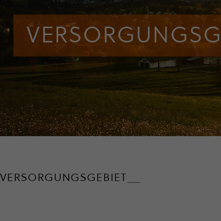
VERSOR­GUNGS­GE
VERSOR­GUNGS­GE­BIET