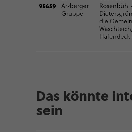
Rosenbühl 
95659
Arzberger
Dietersgrü
Gruppe
die Gemeind
Wäschteich,
Hafendeck d
Das könnte inte
sein