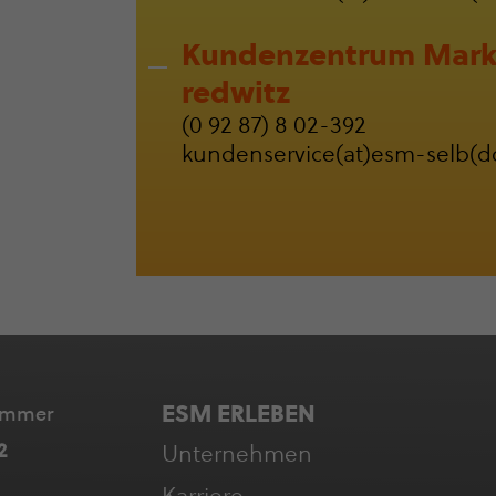
Kunden­zen­trum Mark
red­witz
(0 92 87) 8 02-392
kun­den­ser­vice(at)esm-selb(d
ESM ERLEBEN
nummer
2
Unter­neh­men