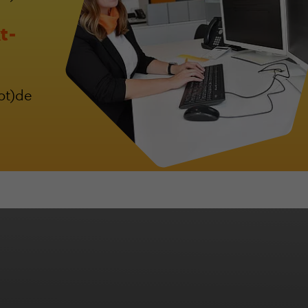
t­
ot)de