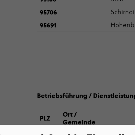
95706
Schirn­d
95691
Hohenb
Betriebs­füh­rung / Dienstleist
Ort /
PLZ
Gemeinde