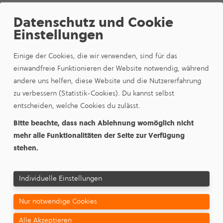
Datenschutz und Cookie
Einstellungen
DOWNLOADS & INFOS
Hier finden Sie weitere Infor­
Einige der Cookies, die wir verwenden, sind für das
einwandfreie Funktionieren der Website notwendig, während
ma­tionen
andere uns helfen, diese Website und die Nutzererfahrung
zu verbessern (Statistik-Cookies). Du kannst selbst
entscheiden, welche Cookies du zulässt.
Beitrags- und Gebüh­ren­sat­zung (gültig ab
Bitte beachte, dass nach Ablehnung womöglich nicht
1.1.2020)
mehr alle Funktionalitäten der Seite zur Verfügung
29.06.2023 |
57,97 KB
stehen.
Welche Stoffe gehören nicht ins Abwasser?
Individuelle Einstellungen
02.02.2023 |
47,01 KB
Nur notwendige Cookies
Schutz gegen Rückstau aus dem Abwas­ser­
netz
Alle Akzeptieren