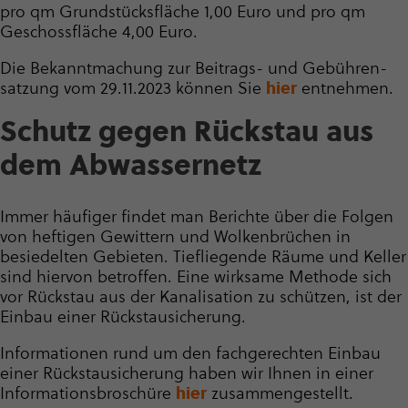
pro qm Grund­stücks­fläche 1,00 Euro und pro qm
Geschossfläche 4,00 Euro.
Die Bekanntmachung zur Beitrags- und Gebüh­ren­
sat­zung vom 29.11.2023 können Sie
hier
entnehmen.
Schutz gegen Rückstau aus
dem Abwas­ser­netz
Immer häufiger findet man Berichte über die Folgen
von heftigen Gewittern und Wolkenbrüchen in
besiedelten Gebieten. Tiefliegende Räume und Keller
sind hiervon betroffen. Eine wirksame Methode sich
vor Rückstau aus der Kanalisation zu schützen, ist der
Einbau einer Rück­stau­si­che­rung.
Informationen rund um den fachgerechten Einbau
einer Rück­stau­si­che­rung haben wir Ihnen in einer
Infor­ma­ti­ons­bro­schüre
hier
zusam­men­ge­stellt.