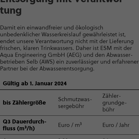
tung
Damit ein einwandfreier und ökologisch
unbedenklicher Wasser­kreis­lauf gewährleistet ist,
endet unsere Verantwortung nicht mit der Lieferung
frischen, klaren Trinkwassers. Daher ist ESM mit der
Aqua Engineering GmbH (AEG) und den Abwas­ser­
be­trieben Selb (AWS) ein zuverlässiger und erfahrener
Partner bei der Abwas­ser­ent­sor­gung.
Gültig ab 1. Januar 2024
Zäh­ler­
Schmutz­was­
bis Zäh­ler­größe
grund­ge­
ser­ge­bühr
bühr
Q3 Dau­er­durch­
3
Euro / m
Euro / Jahr
3
fluss (m
/h)