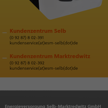
Kunden­zen­trum Selb
(0 92 87) 8 02-391
kun­den­ser­vice(at)esm-selb(dot)de
Kunden­zen­trum Markt­red­witz
(0 92 87) 8 02-392
kun­den­ser­vice(at)esm-selb(dot)de
Ener­gie­ver­sor­gung Selb-Marktredwitz GmbH