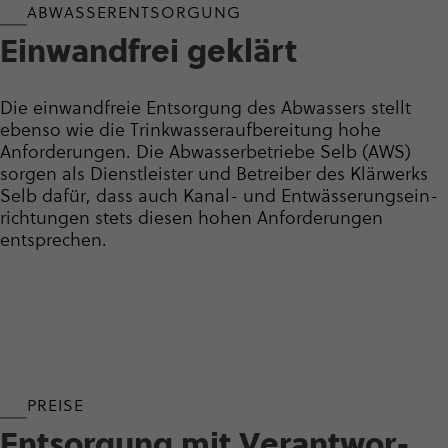
ABWAS­SER­ENT­SOR­GUNG
Einwand­frei geklärt
Die einwandfreie Entsorgung des Abwassers stellt
ebenso wie die Trink­was­ser­auf­be­rei­tung hohe
Anforderungen. Die Abwas­ser­be­triebe Selb (AWS)
sorgen als Dienstleister und Betreiber des Klärwerks
Selb dafür, dass auch Kanal- und Entwäs­se­rungs­ein­
rich­tungen stets diesen hohen Anforderungen
entsprechen.
PREISE
Entsor­gung mit Verant­wor­