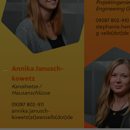
Projekt­in­ge­n
Engineering
09287 802-910
stephanie.hen
g-selb(dot)de
Annika Janusch­
kowetz
Kanalnetze /
Hausanschlüsse
09287 802-911
annika.janusch­
kowetz(at)awsselb(dot)de