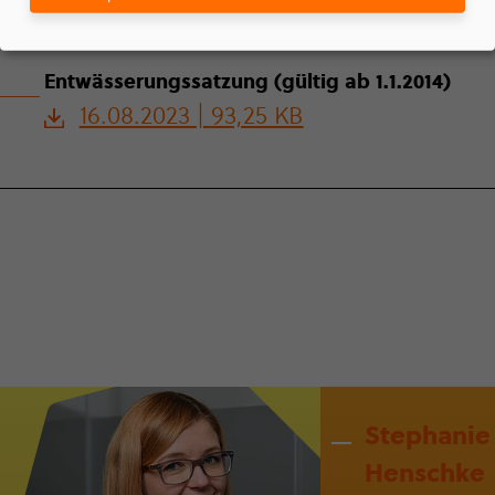
02.02.2023 |
256,18 KB
Ent­wäs­se­rungs­sat­zung (gültig ab 1.1.2014)
16.08.2023 |
93,25 KB
Stephanie
Henschke