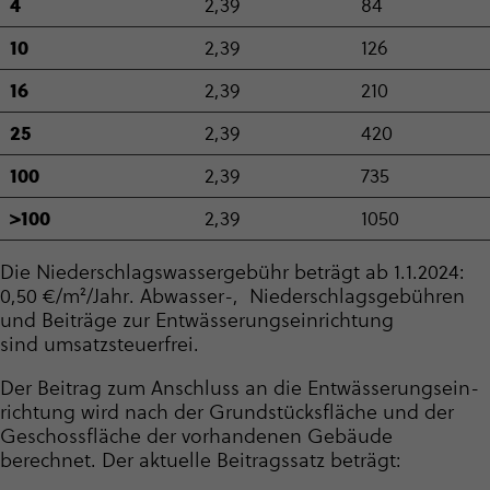
4
2,39
84
10
2,39
126
16
2,39
210
25
2,39
420
100
2,39
735
>100
2,39
1050
Die Nieder­schlags­was­ser­ge­bühr beträgt ab 1.1.2024:
0,50 €/m²/Jahr. Abwasser-, Nieder­schlags­ge­bühren
und Beiträge zur Entwäs­se­rungs­ein­rich­tung
sind umsatz­steu­er­frei.
Der Beitrag zum Anschluss an die Entwäs­se­rungs­ein­
rich­tung wird nach der Grund­stücks­fläche und der
Geschossfläche der vorhandenen Gebäude
berechnet. Der aktuelle Beitragssatz beträgt: