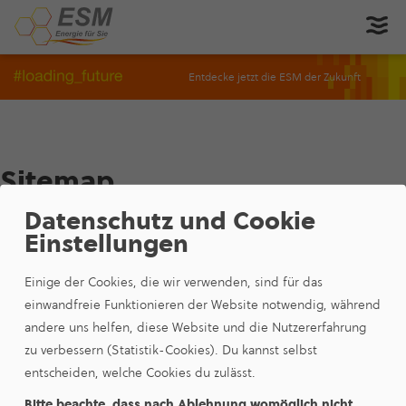
Entdecke jetzt die ESM der Zukunft
Sitemap
Datenschutz und Cookie
Kun­den­por­tal
Einstellungen
Einige der Cookies, die wir verwenden, sind für das
einwandfreie Funktionieren der Website notwendig, während
andere uns helfen, diese Website und die Nutzererfahrung
zu verbessern (Statistik-Cookies). Du kannst selbst
Ener­gie­ver­sor­gung Selb-Marktredwitz GmbH
entscheiden, welche Cookies du zulässt.
Gebrüder-Netzsch-Straße 14
95100 Selb
Bitte beachte, dass nach Ablehnung womöglich nicht