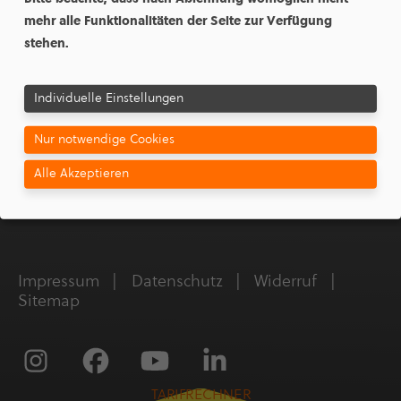
mehr alle Funktionalitäten der Seite zur Verfügung
Störungs­ruf­nummer
stehen.
09287 802-112
ESM ERLEBEN
Individuelle Einstellungen
Unter­neh­men
Nur notwendige Cookies
Karriere
Alle Akzeptieren
Presse
Magazin
Impressum
Daten­schutz
Widerruf
Sitemap
TARIFRECHNER