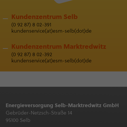
Kunden­zen­trum Selb
(0 92 87) 8 02-391
kun­den­ser­vice(at)esm-selb(dot)de
Kunden­zen­trum Markt­red­witz
(0 92 87) 8 02-392
kun­den­ser­vice(at)esm-selb(dot)de
Ener­gie­ver­sor­gung Selb-Marktredwitz GmbH
Gebrüder-Netzsch-Straße 14
95100 Selb