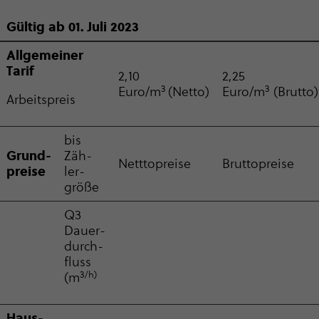
Gültig ab 01. Juli 2023
Allgemeiner
Tarif
2,10
2,25
3
3
Euro/m
(Netto)
Euro/m
(Brutto)
Arbeitspreis
bis
Grund­
Zäh­
Nett­to­preise
Brut­to­preise
preise
ler­
größe
Q3
Dauer­
durch­
fluss
3/h)
(m
Haus­