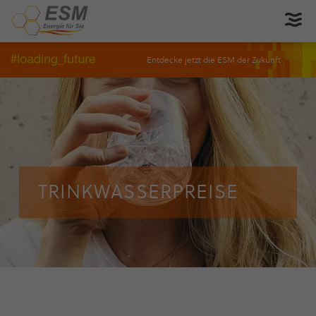
Entdecke jetzt die ESM der Zukunft
TRINK­WAS­SER­PREISE