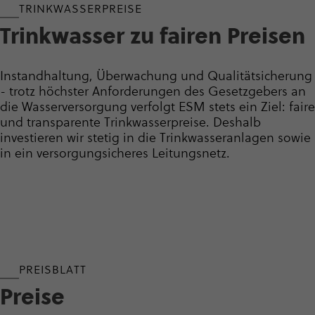
TRINK­WAS­SER­PREISE
Trink­wasser zu fairen Preisen
Instandhaltung, Überwachung und Quali­tät­si­che­rung
- trotz höchster Anforderungen des Gesetzgebers an
die Wasser­ver­sor­gung verfolgt ESM stets ein Ziel: faire
und transparente Trink­was­ser­preise. Deshalb
investieren wir stetig in die Trink­was­ser­an­lagen sowie
in ein versor­gung­si­cheres Leitungsnetz.
PREISBLATT
Preise