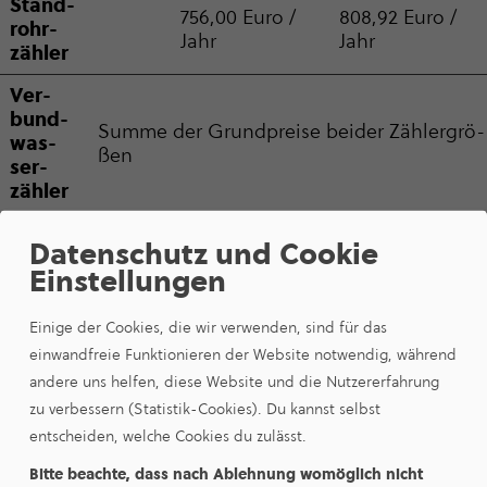
Stand­
756,00 Euro /
808,92 Euro /
rohr­
Jahr
Jahr
zäh­ler
Ver­
bund­
Summe der Grund­preise beider Zäh­ler­grö­
was­
ßen
ser­
zäh­ler
Im Bruttopreis ist zusätzlich die Umsatzsteuer in Höhe
Datenschutz und Cookie
von 7% enthalten. Alle mit Umsatzsteuer genannten
Einstellungen
Preise sind auf zwei Nach­kom­ma­stellen gerundet.
Einige der Cookies, die wir verwenden, sind für das
Das Wasserentgelt setzt sich zusammen aus:
einwandfreie Funktionieren der Website notwendig, während
einem Arbeits­preis für die abge­nom­mene Was­
andere uns helfen, diese Website und die Nutzererfahrung
ser­menge und
zu verbessern (Statistik-Cookies). Du kannst selbst
einem Grund­preis (anteilige Bereit­stel­lungs­kos­
entscheiden, welche Cookies du zulässt.
ten, Kosten der Mess­ein­rich­tung) in Abhän­gig­
Bitte beachte, dass nach Ablehnung womöglich nicht
keit der Zäh­ler­größe je Zähler.