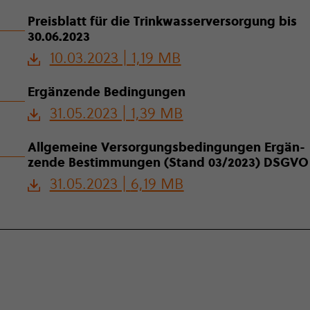
Preis­blatt für die Trink­was­ser­ver­sor­gung bis
30.06.2023
10.03.2023 |
1,19 MB
Ergän­zende Bedin­gun­gen
31.05.2023 |
1,39 MB
All­ge­meine Ver­sor­gungs­be­din­gun­gen Ergän­
zende Bestim­mun­gen (Stand 03/2023) DSGVO
31.05.2023 |
6,19 MB