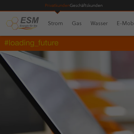
Pri­vat­kun­den
Geschäfts­kun­den
Strom
Gas
Wasser
E-Mobi