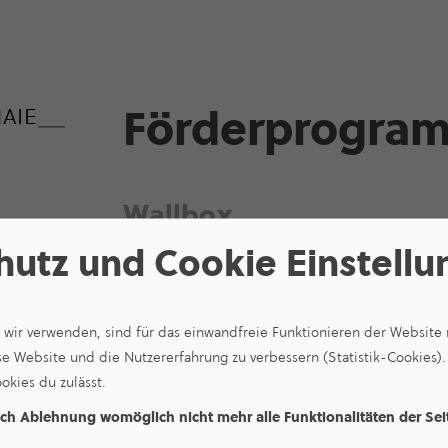
Förder­pro­gr
AIE
Wallbox
hutz und Cookie Einstell
e wir verwenden, sind für das einwandfreie Funktionieren der Websit
se Website und die Nutzererfahrung zu verbessern (Statistik-Cookies).
Infor­ma­tionen
okies du zulässt.
Förder­pro­gra
ach Ablehnung womöglich nicht mehr alle Funktionalitäten der Se