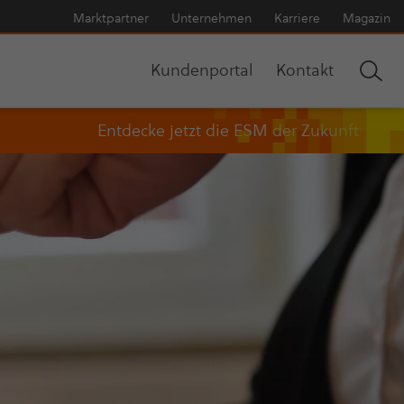
Markt­part­ner
Unter­neh­men
Karriere
Magazin
Kun­den­por­tal
Kontakt
Entdecke jetzt die ESM der Zukunft