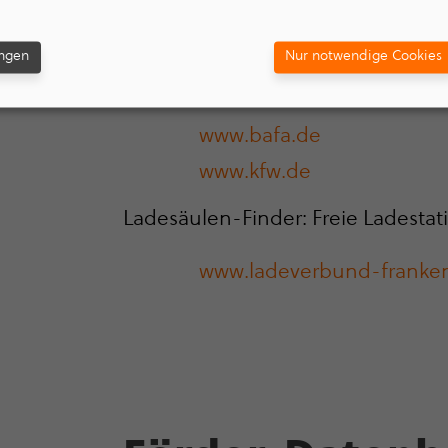
Sie hier:
ungen
Nur notwendige Cookies
www.bafa.de
www.kfw.de
Ladesäulen-Finder: Freie Ladestat
www.lade­ver­bund-fran­ken