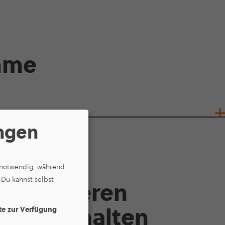
amme
ungen
e notwendig, während
 Du kannst selbst
 zu weiteren
mmen erhalten
ite zur Verfügung