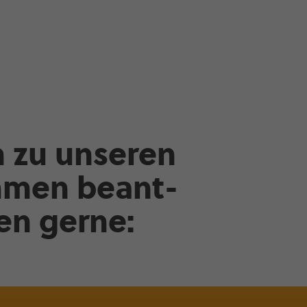
n zu unseren
ammen beant­
en gerne: