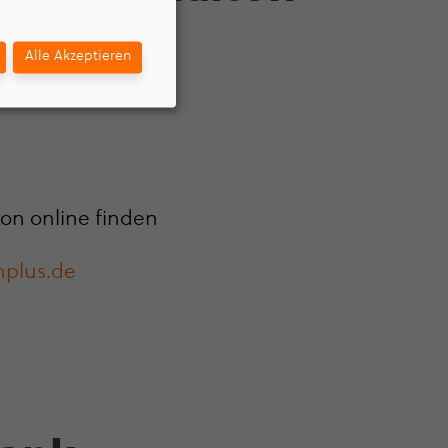
Alle Akzeptieren
ion online finden
­plus.de