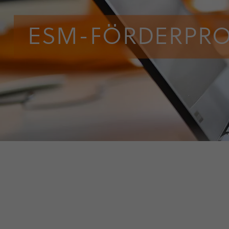
ESM-FÖRDER­PR