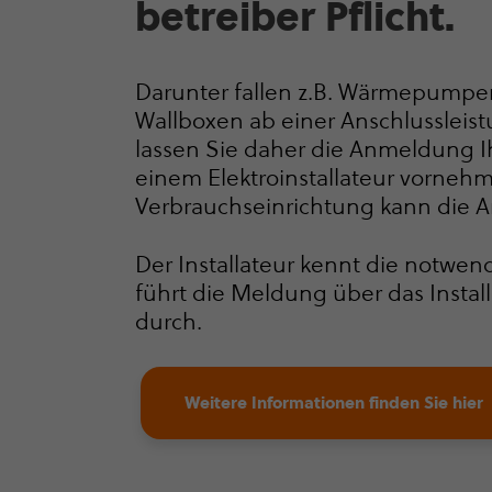
be­treiber Pflicht.
Darunter fallen z.B. Wärmepumpe
Wallboxen ab einer Anschluss­leis­t
lassen Sie daher die Anmeldung Ih
einem Elek­tro­in­stal­la­teur vorne
Verbrauchs­ein­rich­tung kann die 
Der Installateur kennt die notw
führt die Meldung über das Installa
durch.
Weitere Informationen finden Sie hier