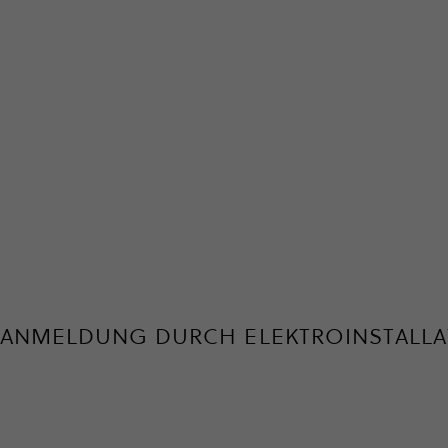
ANMELDUNG DURCH ELEK­TRO­IN­STAL­LA