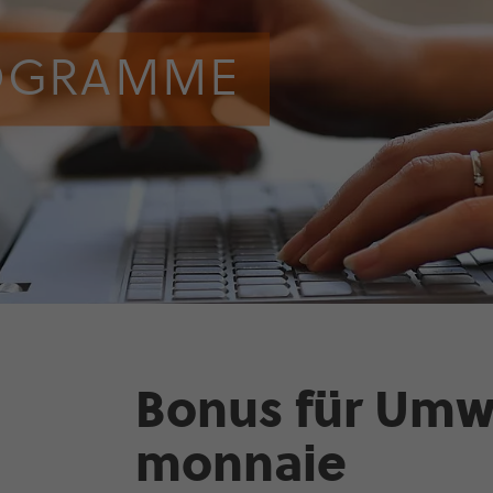
O­GRAMME
Bonus für Umw
mon­naie