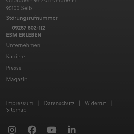
Gebrüder-Netzsch-Straße 14
95100 Selb
Störungs­ruf­nummer
09287 802-112
ESM ERLEBEN
Unter­neh­men
Karriere
Presse
Magazin
Impressum
Daten­schutz
Widerruf
Sitemap