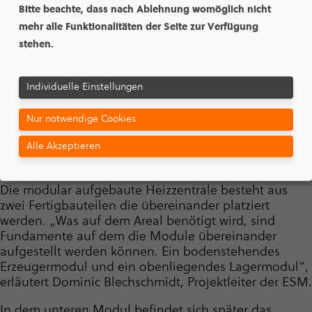
„Es freut mich mit unserem zukunfts­wei­senden
Bitte beachte, dass nach Ablehnung womöglich nicht
Konzept die Zustimmung und Akzeptanz der Stadt­
mehr alle Funktionalitäten der Seite zur Verfügung
ver­tre­te­rinnen und Vertreter getroffen zu haben. Für
stehen.
die ESM ist es ein wichtiger Meilenstein, diese
baulich schnelle Lösung zur nachhaltigen Beheizung
von Gebäuden umsetzen zu können. Ich bin mir
Individuelle Einstellungen
sicher es wird auch für weitere Projekte die wir planen
Modell­cha­rakter haben“, so Mathias Jakob,
Nur notwendige Cookies
Geschäfts­führer der ESM.
Alle Akzeptieren
Module machen flexibel
Die modular aufgebaute Heizzentrale besteht aus
zwei Fertig­bau­teilen die übereinander platziert
werden. „Was auf dem Areal benötigt wird, sind
Fundamente auf dem die Module übereinander
aufgestellt werden können. Ein bodenstehendes
Erzeugermodul und ein obenliegendes Lagermodul“,
erläutert Dominic Blechschmidt, Projektleiter der ESM.
In dem unteren Modul befindet sich später das