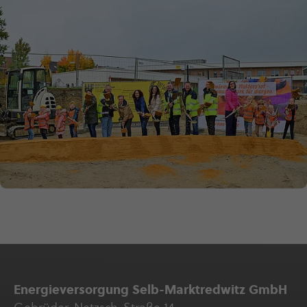
Ener­gie­ver­sor­gung Selb-Marktredwitz GmbH