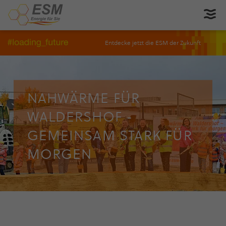
Entdecke jetzt die ESM der Zukunft
NAHWÄRME FÜR
WALDERSHOF -
GEMEINSAM STARK FÜR
MORGEN