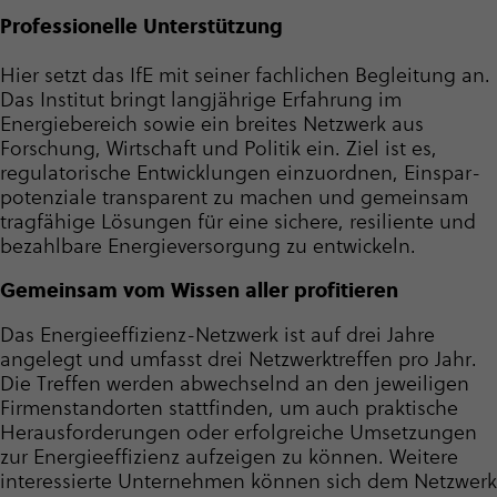
Professionelle Unterstützung
Hier setzt das IfE mit seiner fachlichen Begleitung an.
Das Institut bringt langjährige Erfahrung im
Energiebereich sowie ein breites Netzwerk aus
Forschung, Wirtschaft und Politik ein. Ziel ist es,
regulatorische Entwicklungen einzuordnen, Einspar­
po­ten­ziale transparent zu machen und gemeinsam
tragfähige Lösungen für eine sichere, resiliente und
bezahlbare Ener­gie­ver­sor­gung zu entwickeln.
Gemeinsam vom Wissen aller profitieren
Das Ener­gie­ef­fi­zienz-Netzwerk ist auf drei Jahre
angelegt und umfasst drei Netz­werktreffen pro Jahr.
Die Treffen werden abwechselnd an den jeweiligen
Firmen­stand­orten stattfinden, um auch praktische
Heraus­for­de­rungen oder erfolgreiche Umsetzungen
zur Ener­gie­ef­fi­zienz aufzeigen zu können. Weitere
interessierte Unternehmen können sich dem Netzwerk