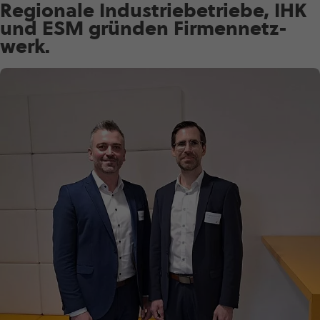
Regionale Indus­trie­be­triebe, IHK
und ESM gründen Firmen­netz­
werk.