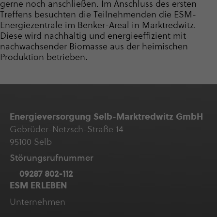
gerne noch anschließen. Im Anschluss des ersten
Treffens besuchten die Teilnehmenden die ESM-
Ener­gie­zen­trale im Benker-Areal in Marktredwitz.
Diese wird nachhaltig und ener­gie­ef­fi­zient mit
nachwachsender Biomasse aus der heimischen
Produktion betrieben.
Ener­gie­ver­sor­gung Selb-Marktredwitz GmbH
Gebrüder-Netzsch-Straße 14
95100 Selb
Störungs­ruf­nummer
09287 802-112
ESM ERLEBEN
Unter­neh­men