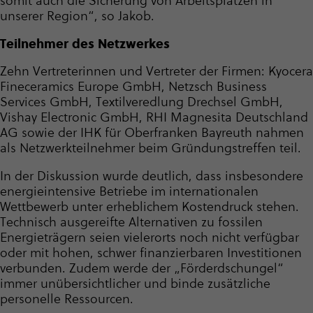
somit auch die Sicherung von Arbeitsplätzen in
unserer Region“, so Jakob.
Teilnehmer des Netzwerkes
Zehn Vertreterinnen und Vertreter der Firmen: Kyocera
Fineceramics Europe GmbH, Netzsch Business
Services GmbH, Textil­ver­ed­lung Drechsel GmbH,
Vishay Electronic GmbH, RHI Magnesita Deutschland
AG sowie der IHK für Oberfranken Bayreuth nahmen
als Netz­werk­teil­nehmer beim Grün­dungs­treffen teil.
In der Diskussion wurde deutlich, dass insbesondere
ener­gie­in­ten­sive Betriebe im inter­na­tio­nalen
Wettbewerb unter erheblichem Kostendruck stehen.
Technisch ausgereifte Alternativen zu fossilen
Energieträgern seien vielerorts noch nicht verfügbar
oder mit hohen, schwer finanzierbaren Investitionen
verbunden. Zudem werde der „Förder­dschungel“
immer unüber­sicht­li­cher und binde zusätzliche
personelle Ressourcen.