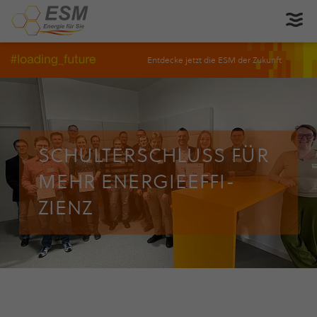
Entdecke jetzt die ESM der Zukunft
SCHUL­TER­SCHLUSS FÜR
MEHR ENER­GIE­EF­FI­
ZIENZ