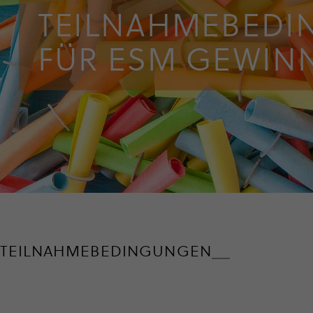
TEIL­NAH­ME­BE­D
FÜR ESM GEWINN
TEIL­NAH­ME­BE­DIN­GUNGEN