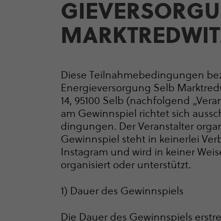
GIE­VER­SOR­G
MARKT­RED­WI
Diese Teil­nah­me­be­din­gungen b
Ener­gie­ver­sor­gung Selb Marktr
14, 95100 Selb (nachfolgend „Vera
am Gewinnspiel richtet sich aussch
din­gungen. Der Veranstalter organ
Gewinnspiel steht in keinerlei V
Instagram und wird in keiner Wei
organisiert oder unterstützt.
1) Dauer des Gewinnspiels
Die Dauer des Gewinnspiels erstr