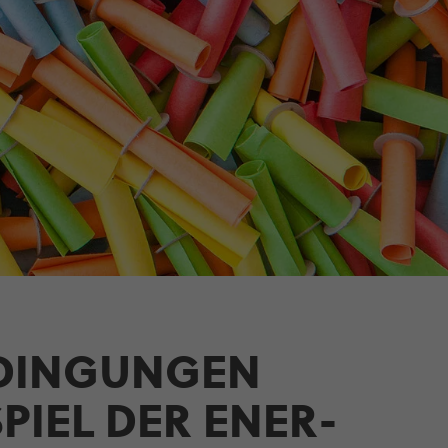
E­DIN­GUNGEN
PIEL DER ENER­