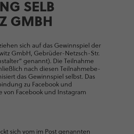
UNG SELB
TZ GMBH
eziehen sich auf das Gewinnspiel der
edwitz GmbH, Gebrüder-Netzsch-Str.
nstalter“ genannt). Die Teilnahme
ließlich nach diesen Teil­nah­me­be­
isiert das Gewinnspiel selbst. Das
erbindung zu Facebook und
se von Facebook und Instagram
eckt sich vom im Post genannten