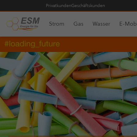
Pri­vat­kun­den
Geschäfts­kun­den
Strom
Gas
Wasser
E-Mobi