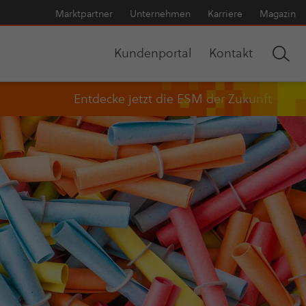
Markt­part­ner
Unter­neh­men
Karriere
Magazin
Kun­den­por­tal
Kontakt
Entdecke jetzt die ESM der Zukunft