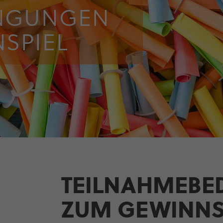
IN­GUNGEN
­SPIEL
TEIL­NAH­ME­B
ZUM GEWINN­S