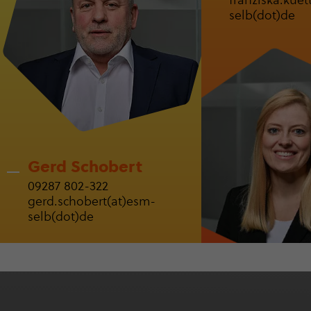
franziska.kuet
selb(dot)de
Gerd Schobert
09287 802-322
gerd.schobert(at)esm-
selb(dot)de