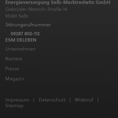
Ener­gie­ver­sor­gung Selb-Marktredwitz GmbH
Gebrüder-Netzsch-Straße 14
95100 Selb
Störungs­ruf­nummer
09287 802-112
ESM ERLEBEN
Unter­neh­men
Karriere
Presse
Magazin
Impressum
Daten­schutz
Widerruf
Sitemap