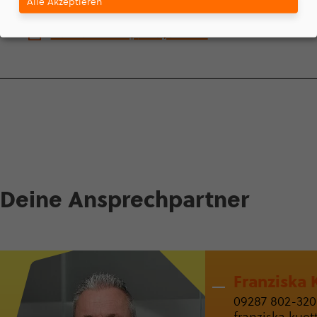
Alle Akzeptieren
mann_.pdf
09.09.2025 |
829,94 KB
Deine Ansprech­partner
Franziska 
09287 802-320