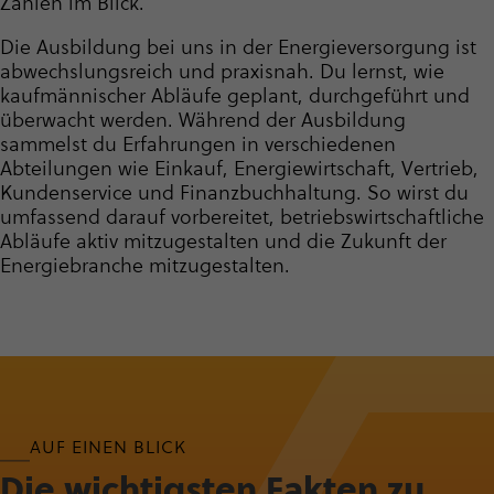
Zahlen im Blick.
Die Ausbildung bei uns in der Ener­gie­ver­sor­gung ist
abwechs­lungs­reich und praxisnah. Du lernst, wie
kaufmännischer Abläufe geplant, durchgeführt und
überwacht werden. Während der Ausbildung
sammelst du Erfahrungen in verschiedenen
Abteilungen wie Einkauf, Ener­gie­wirt­schaft, Vertrieb,
Kundenservice und Finanz­buch­hal­tung. So wirst du
umfassend darauf vorbereitet, betriebs­wirt­schaft­liche
Abläufe aktiv mitzugestalten und die Zukunft der
Energiebranche mitzugestalten.
AUF EINEN BLICK
Die wich­tigsten Fakten zu