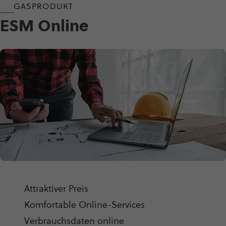
GASPRODUKT
ESM Online
Attrak­ti­ver Preis
Kom­for­ta­ble Online-Services
Ver­brauchs­da­ten online