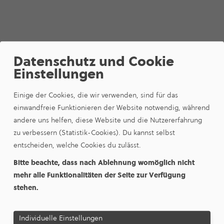
DOWNLOADS
Datenschutz und Cookie
Weitere Infor­ma­tionen zu
Einstellungen
unseren Produkten und
Einige der Cookies, die wir verwenden, sind für das
Preisen:
einwandfreie Funktionieren der Website notwendig, während
andere uns helfen, diese Website und die Nutzererfahrung
zu verbessern (Statistik-Cookies). Du kannst selbst
entscheiden, welche Cookies du zulässt.
All­ge­meine Ver­trags­be­din­gun­gen
Bitte beachte, dass nach Ablehnung womöglich nicht
24.02.2026 |
132,13 KB
mehr alle Funktionalitäten der Seite zur Verfügung
stehen.
Ergän­zende Bedin­gun­gen
24.02.2026 |
117,95 KB
Individuelle Einstellungen