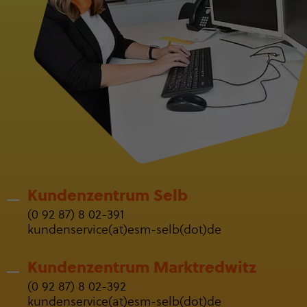
Kunden­zen­trum Selb
(0 92 87) 8 02-391
kun­den­ser­vice(at)esm-selb(dot)de
Kunden­zen­trum Markt­red­witz
(0 92 87) 8 02-392
kun­den­ser­vice(at)esm-selb(dot)de