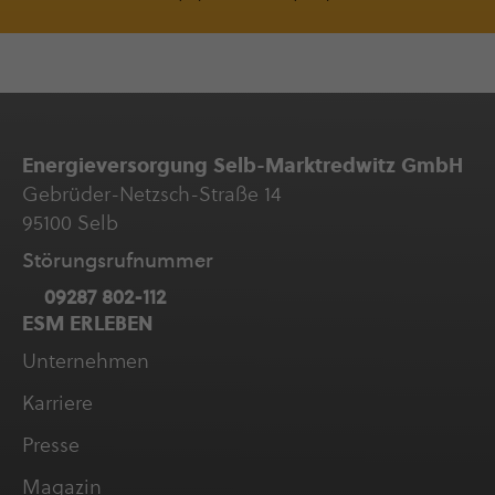
Ener­gie­ver­sor­gung Selb-Marktredwitz GmbH
Gebrüder-Netzsch-Straße 14
95100 Selb
Störungs­ruf­nummer
09287 802-112
ESM ERLEBEN
Unter­neh­men
Karriere
Presse
Magazin