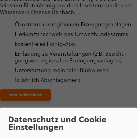
feinstem Blütenhonig aus dem Insek­ten­pa­ra­dies am
Wasserwerk Oberweißenbach.
Ökostrom aus regio­na­len Erzeu­gungs­an­la­gen
Her­kunfts­nach­weis des Umwelt­bun­des­am­tes
kos­ten­freies Honig-Abo
Einladung zu Ver­an­stal­tun­gen (z.B. Besich­ti­
gung von regio­na­len Erzeu­gungs­an­la­gen)
Unter­stüt­zung regio­na­ler Blüh­wie­sen
1x jährlich Abschlag­s­check
zum Tarifrechner
Datenschutz und Cookie
Einstellungen