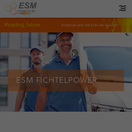
Entdecke jetzt die ESM der Zukunft
ESM FICH­TEL­POWER