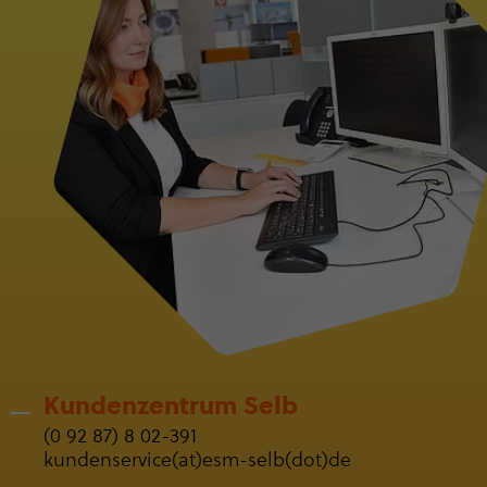
Kunden­zen­trum Selb
(0 92 87) 8 02-391
kun­den­ser­vice(at)esm-selb(dot)de