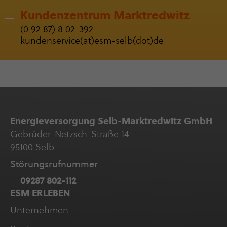
Kunden­zen­trum Markt­red­witz
(0 92 87) 8 02-392
kun­den­ser­vice(at)esm-selb(dot)de
Ener­gie­ver­sor­gung Selb-Marktredwitz GmbH
Gebrüder-Netzsch-Straße 14
95100 Selb
Störungs­ruf­nummer
09287 802-112
ESM ERLEBEN
Unter­neh­men