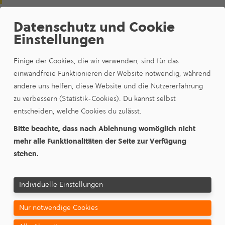
Zäh­ler­stände für Aus- und Einzüge
Datenschutz und Cookie
Einstellungen
Zäh­ler­stände für Zwi­schen­ab­le­sun­gen
Zäh­ler­stände für ESM-
Einige der Cookies, die wir verwenden, sind für das
Kunden
außerhalb
unseres Netz­ge­bie­
einwandfreie Funktionieren der Website notwendig, während
tes
mit
Able­se­karte
andere uns helfen, diese Website und die Nutzererfahrung
Zäh­ler­stände für ESM-Kunden
ohne
Able­se­
zu verbessern (Statistik-Cookies). Du kannst selbst
karte
entscheiden, welche Cookies du zulässt.
Hier kommen Sie direkt zu unserem Online-
Bitte beachte, dass nach Ablehnung womöglich nicht
Service
mehr alle Funktionalitäten der Seite zur Verfügung
Haben Sie momentan weder Ihre Vertrags­kon­to­
stehen.
nummer (z.B.
28
123456) oder die Nummer des
Ablesebelegs (z.B.
24
2412345678) bei der Hand, so
Individuelle Einstellungen
können Sie uns gerne Ihren Zählerstand auch per E-
Mail unter
kundenservice(at)esm-
Nur notwendige Cookies
selb(dot)de
mitteilen - vielen Dank!