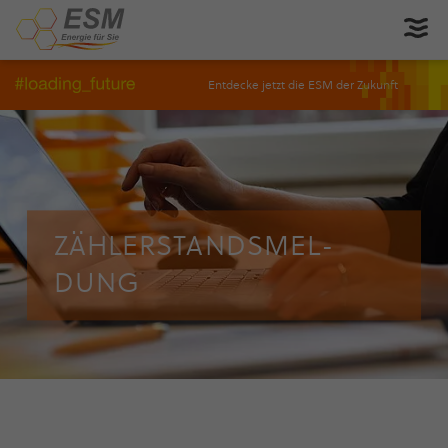
Entdecke jetzt die ESM der Zukunft
ZÄHLER­STANDS­MEL­
DUNG