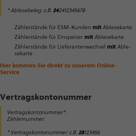
* Ablesebeleg: z.B.
24
2412345678
Zäh­ler­stände für ESM-Kunden
mit
Able­se­karte
Zäh­ler­stände für Ein­spei­ser
mit
Able­se­karte
Zäh­ler­stände für Lie­fe­ran­ten­wech­sel
mit
Able­
se­karte
Hier kommen Sie direkt zu unserem Online-
Service
Vertrags­kon­to­nummer
Vertrags­kon­to­nummer*:
Zählernummer:
* Vertrags­kon­to­nummer: z.B.
28
123456