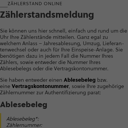
ZÄHLERSTAND ONLINE
Zähler­stands­mel­dung
Sie können uns hier schnell, einfach und rund um die
Uhr Ihre Zählerstände mitteilen. Ganz egal zu
welchem Anlass – Jahresablesung, Umzug, Liefe­ran­
ten­wechsel oder auch für Ihre Einspeise-Anlage. Sie
benötigen dazu in jedem Fall die Nummer Ihres
Zählers, sowie entweder die Nummer Ihres
Ablesebelegs oder die Vertrags­kon­to­nummer.
Sie haben entweder einen
Ablesebeleg
bzw.
eine
Vertrags­kon­to­nummer
, sowie Ihre zugehörige
Zählernummer zur Authen­ti­fi­zie­rung parat:
Able­se­beleg
Ablesebeleg*:
Zählernummer: