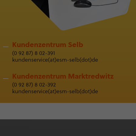
Kunden­zen­trum Selb
(0 92 87) 8 02-391
kun­den­ser­vice(at)esm-selb(dot)de
Kunden­zen­trum Markt­red­witz
(0 92 87) 8 02-392
kun­den­ser­vice(at)esm-selb(dot)de