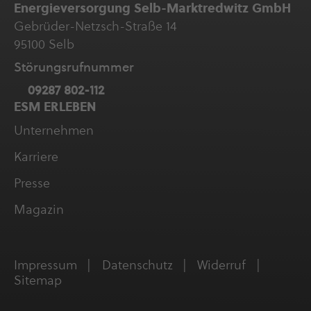
Ener­gie­ver­sor­gung Selb-Marktredwitz GmbH
Gebrüder-Netzsch-Straße 14
95100 Selb
Störungs­ruf­nummer
09287 802-112
ESM ERLEBEN
Unter­neh­men
Karriere
Presse
Magazin
Impressum
Daten­schutz
Widerruf
Sitemap