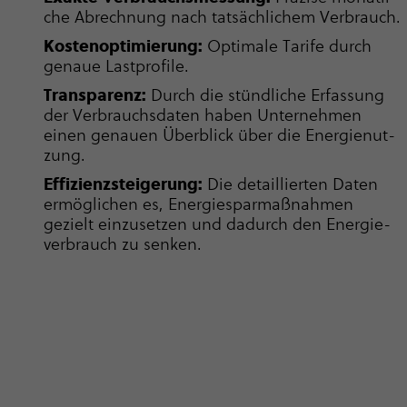
che Abrech­nung nach tat­säch­li­chem Verbrauch.
Kos­ten­op­ti­mie­rung:
Optimale Tarife durch
genaue Last­pro­file.
Trans­pa­renz:
Durch die stünd­li­che Erfassung
der Ver­brauchs­da­ten haben Unter­neh­men
einen genauen Überblick über die Ener­gie­nut­
zung.
Effi­zi­enz­stei­ge­rung:
Die detaillierten Daten
ermöglichen es, Ener­gie­spar­maß­nahmen
gezielt einzusetzen und dadurch den Ener­gie­
ver­brauch zu senken.