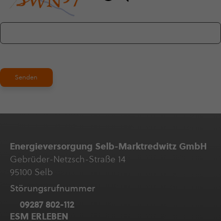
Senden
Ener­gie­ver­sor­gung Selb-Marktredwitz GmbH
Gebrüder-Netzsch-Straße 14
95100 Selb
Störungs­ruf­nummer
09287 802-112
ESM ERLEBEN