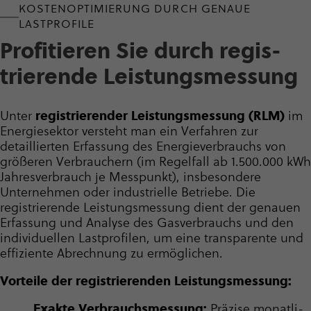
KOSTEN­OP­TI­MIE­RUNG DURCH GENAUE
LASTPROFILE
Profi­tieren Sie durch regis­
trie­rende Leis­tungs­mes­sung
Unter
regis­trie­render Leis­tungs­mes­sung (RLM)
im
Energiesektor versteht man ein Verfahren zur
detaillierten Erfassung des Ener­gie­ver­brauchs von
größeren Verbrauchern (im Regelfall ab 1.500.000 kWh
Jahres­ver­brauch je Messpunkt), insbesondere
Unternehmen oder industrielle Betriebe. Die
registrierende Leis­tungs­mes­sung dient der genauen
Erfassung und Analyse des Gasverbrauchs und den
individuellen Lastprofilen, um eine transparente und
effiziente Abrechnung zu ermöglichen.
Vorteile der regis­trie­renden Leis­tungs­mes­sung:
Exakte Ver­brauchs­mes­sung:
Präzise monat­li­