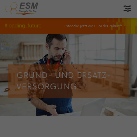
Entdecke jetzt die ESM der Zukunft
GRUND- UND ERSATZ­
VER­SOR­GUNG