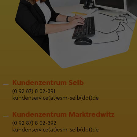
Kunden­zen­trum Selb
(0 92 87) 8 02-391
kun­den­ser­vice(at)esm-selb(dot)de
Kunden­zen­trum Markt­red­witz
(0 92 87) 8 02-392
kun­den­ser­vice(at)esm-selb(dot)de