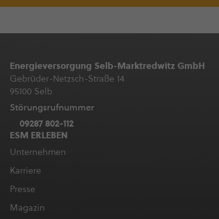
Ener­gie­ver­sor­gung Selb-Marktredwitz GmbH
Gebrüder-Netzsch-Straße 14
95100 Selb
Störungs­ruf­nummer
09287 802-112
ESM ERLEBEN
Unter­neh­men
Karriere
Presse
Magazin