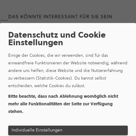
DAS KÖNNTE INTERESSANT FÜR SIE SEIN
ESM FICH­TEL­POWER: DER
Datenschutz und Cookie
SAUBERE STROM AUS DER
Einstellungen
REGION
Einige der Cookies, die wir verwenden, sind für das
einwandfreie Funktionieren der Website notwendig, während
Gut für die Umwelt - gut für die Region.
andere uns helfen, diese Website und die Nutzererfahrung
zu verbessern (Statistik-Cookies). Du kannst selbst
Mit einer Entscheidung für Fichtelpower - dem
entscheiden, welche Cookies du zulässt.
Ökostrom-Angebot Ihrer ESM - zeigen Sie
Verantwortung für unsere Natur und unsere Region.
Bitte beachte, dass nach Ablehnung womöglich nicht
Ihr Engagement belohnen wir mit einem süßen Extra:
mehr alle Funktionalitäten der Seite zur Verfügung
Dem Honig-Abo der ESM.
stehen.
Mehr erfahren
Individuelle Einstellungen