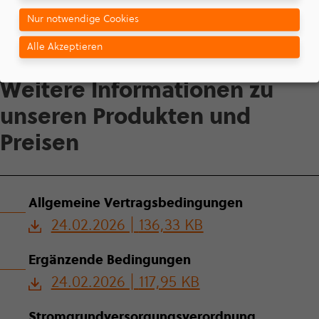
Nur notwendige Cookies
Alle Akzeptieren
INFOS & DOWNLOAD
Weitere Infor­ma­tionen zu
unseren Produkten und
Preisen
All­ge­meine Ver­trags­be­din­gun­gen
24.02.2026 |
136,33 KB
Ergän­zende Bedin­gun­gen
24.02.2026 |
117,95 KB
Strom­grund­ver­sor­gungs­ver­ord­nung