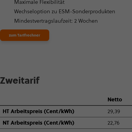
Maximale Fle­xi­bi­li­tät
Wech­sel­op­tion zu ESM-Son­der­pro­duk­ten
Min­dest­ver­trags­lauf­zeit: 2 Wochen
zum Tarifrechner
Zweitarif
Netto
HT Arbeits­preis (Cent/kWh)
29,39
NT Arbeits­preis (Cent/kWh)
22,76