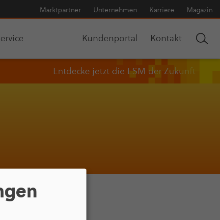
Markt­part­ner
Unter­neh­men
Karriere
Magazin
ervice
Kun­den­por­tal
Kontakt
Entdecke jetzt die ESM der Zukunft
ungen