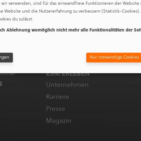
e wir verwenden, sind für das einwandfreie Funktionieren der Websit
se Website und die Nutzererfahrung zu verbessern (Statistik-Cookies).
okies du zulässt.
ach Ablehnung womöglich nicht mehr alle Funktionalitäten der Se
ungen
Nur notwendige Cookies
ESM ERLEBEN
nummer
2
Unter­neh­men
Karriere
Presse
Magazin