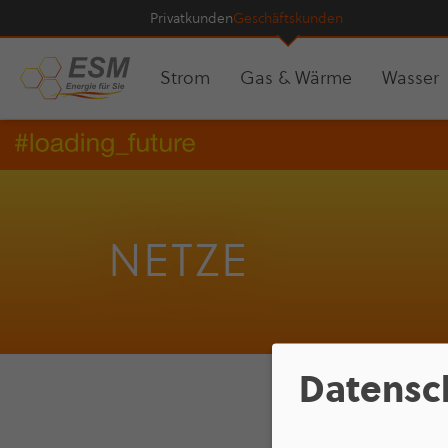
Pri­vat­kun­den
Geschäfts­kun­den
Strom
Gas & Wärme
Wasser
NETZE
Datensc