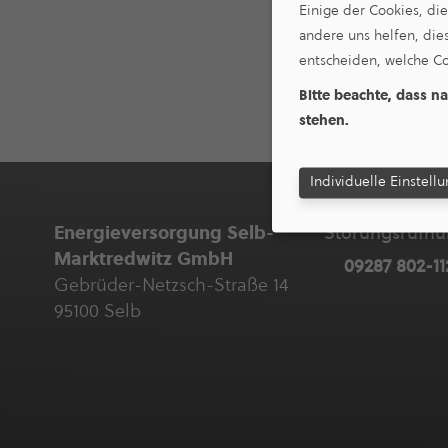
Einige der Cookies, di
andere uns helfen, die
entscheiden, welche Co
Bitte beachte, dass n
stehen.
Individuelle Einstell
Ener­gie­ver­sor­gung Selb-
Störungs­ruf­
Marktredwitz GmbH
09287 802-11
Gebrüder-Netzsch-Straße 14
95100 Selb